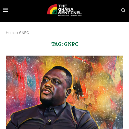
Home
»
GNPC
TAG:
GNPC